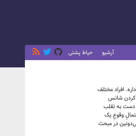
آرشیو
حیاط پشتی
اره. افراد مختلف
ا کردن شانس
 دست به تقلب
مالِ وقوعِ یک