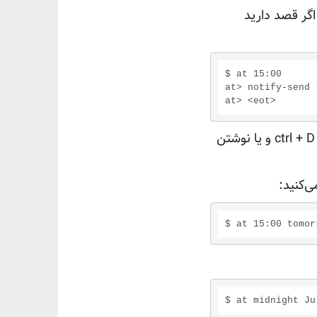
اگر قصد دارید
$ at 15:00

at> notify-send 
زمانی که لیست فرمان‌هایی که قصد انجامشان را دارید تمام شد، با فشردن کلیدهای ctrl + D و یا نوشتن
ی‌کنید: