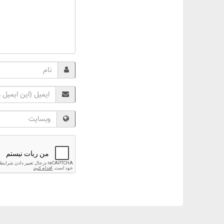
Name
Email
Website