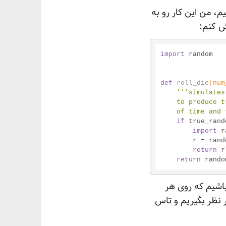
 به یک روشی یک عدد تصادفی بین ۱ تا ۶ انتخاب کنیم، من این کار رو به
کنم:
import
 random

def
roll_die
(num
'''simulates
    to produce true random numbers. be careful though, it might take a lot

    of time a
if
 true_rand
import
 r
        r 
return
 r
return
 rando
ا یک تاس عادلانه‌ی ۶ وجهی داشته باشیم که روی هر
 این بازه در نظر بگیریم و تاس