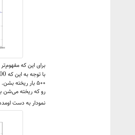
با توجه به این که
00
رو که ریخته می‌شن بش
نمودار به دست اومده 