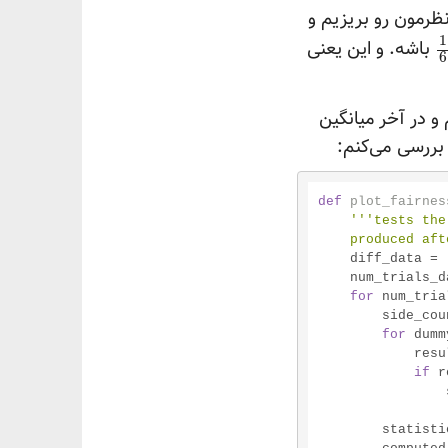
ظرمون رو بریزیم و
1
باشه. و این یعنی
6
و در آخر میانگین
 بررسی
می‌کنم:
def
plot_fairnes
'''tests the
    produced 
    diff_data = []

    num_trials_data = []

for
 num_tria
        side_
for
 dumm
            result = roll_die(num_sides)

if
 r
        stat