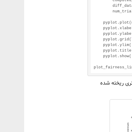
        computed_prb = side_count / float(num_trials)

        diff_data.append(computed_prb - statistical_prb)

        num_trials_data.append(num_trials)

    pyplot.plot(num_trials_data, diff_data)

    pyplot.xlab
    pyplot.ylab
    pyplot.grid(
    pyplot.ylim(
    pyplot.title
    pyplot.show()

plot_fairness_li
ری ریخته شده