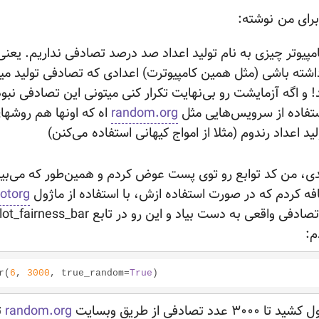
رای من
نوشته:
مپیوتر چیزی به نام تولید اعداد صد درصد تصادفی نداریم. یعنی
شته باشی (مثل همین کامپیوترت) اعدادی که تصادفی تولید م
 و اگه آزمایشت رو بی‌نهایت تکرار کنی میتونی این تصادفی نب
تفاده از سرویس‌هایی مثل
random.org
اه که اونها هم روش
لید اعداد رندوم (مثلا از امواج کیهانی استفاده
می‌کنن)
فه کردم که در صورت استفاده ازش، با استفاده از ماژول
otorg
م:
r(
6
, 
3000
, true_random=
True
صادفی از طریق وبسایت
random.org
ت