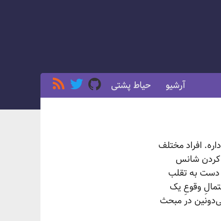
آرشیو
حیاط پشتی
اره. افراد مختلف
ا کردن شانس
 دست به تقلب
مالِ وقوعِ یک