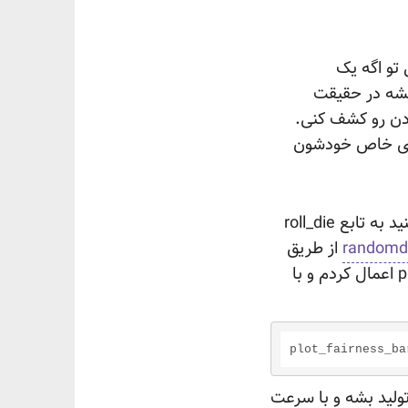
 تو اگه یک
یشه در حقیقت
ودن رو کشف کنی.
های خاص خودشون
برای امتحان حرف مهدی، من کد توابع رو توی پست عوض کردم و همین‌طور که می‌بینید به تابع roll_die
randomd
از طریق
وبسایت مذکور اعداد تصادفی واقعی به دست بیاد و این رو در تابع plot_fairness_bar اعمال کردم و با
plot_fairness_ba
ولید بشه و با سرعت