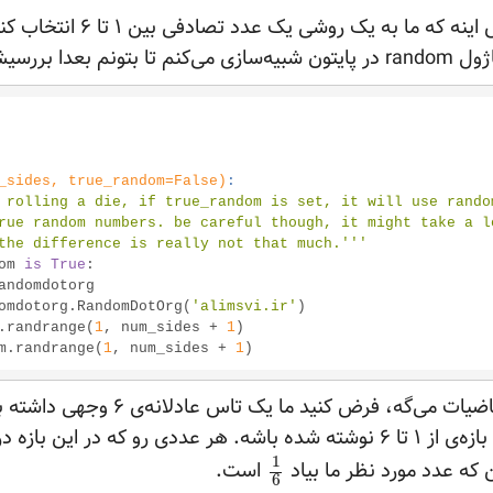
از اونجا که ایده‌ی تاس اینه که ما
ونم بعدا بررسیش
_sides, true_random=False)
:
 rolling a die, if true_random is set, it will use random
nd the difference is really not that much.'''
om 
is
True
:

andomdotorg

= randomdotorg.RandomDotOrg(
'alimsvi.ir'
)

.randrange(
1
, num_sides + 
1
)

m.randrange(
1
, num_sides + 
1
بر اساس چیزی که ریاضیات می‌گه، فرض کنید م
وجه اون یکی از اعداد بازه‌‌ی از ۱ تا ۶ نوشته شده باشه. هر عددی رو که در
1
ن که عدد مورد نظر ما بیاد
است.
6